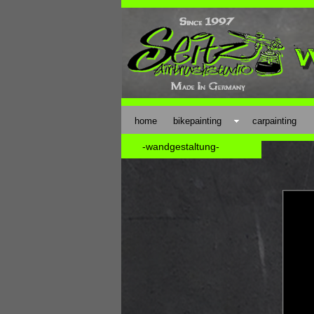
home
bikepainting
carpainting
-wandgestaltung-