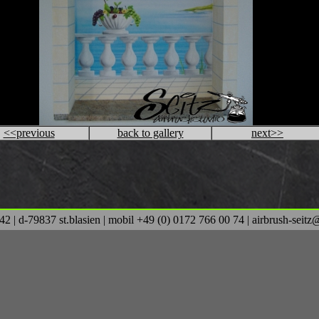
<<previous
back to gallery
next>>
se 42 | d-79837 st.blasien | mobil +49 (0) 0172 766 00 74 | airbrush-seit